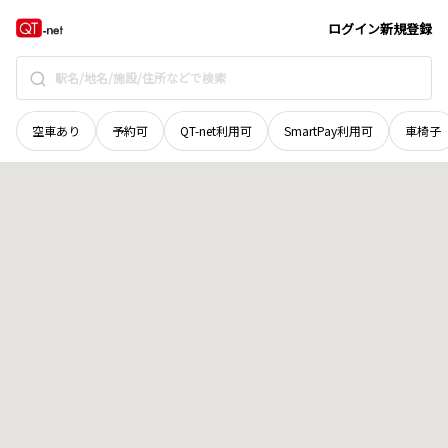
岡山県
倉敷市
高須賀
地域選択で探す
ログイン
新規登録
空車あり
予約可
QT-net利用可
SmartPay利用可
車椅子