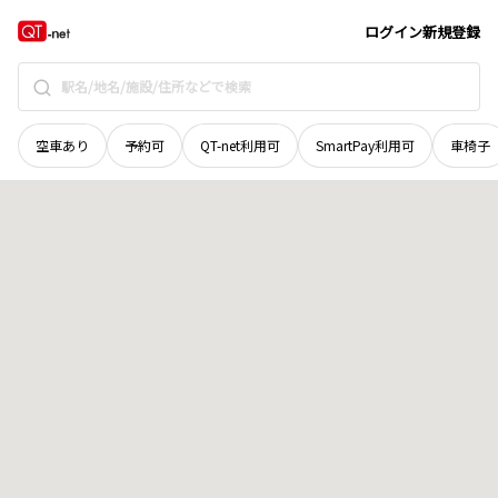
岡山県
倉敷市
黒崎
地域選択で探す
ログイン
新規登録
空車あり
予約可
QT-net利用可
SmartPay利用可
車椅子