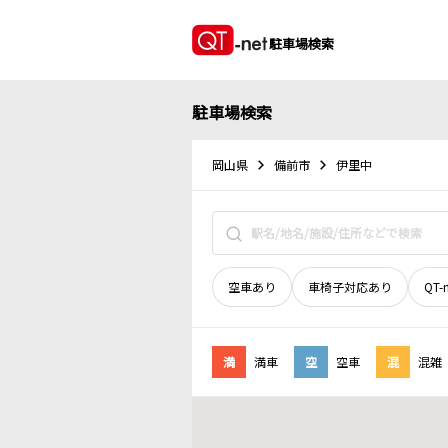
駐車場検索
駐車場検索
岡山県
備前市
伊里中
空車あり
車椅子対応あり
QT-
満
満車
空
空車
混
混雑