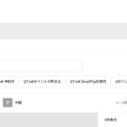
net 予約可
QT-netポイントが貯まる
QT-net SmartPay利用可
dポイ
不
不明
※一部
0件表示
1