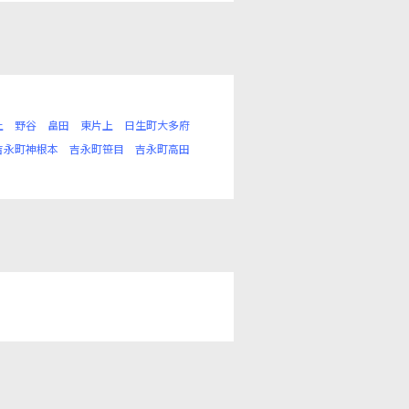
上
野谷
畠田
東片上
日生町大多府
吉永町神根本
吉永町笹目
吉永町高田