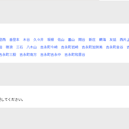
登西
香登本
木谷
久々井
坂根
佐山
蕃山
閑谷
新庄
鶴海
友延
西片
田
穂浪
三石
八木山
吉永町今崎
吉永町岩崎
吉永町加賀美
吉永町金谷
吉永町三股
吉永町南方
吉永町吉永中
吉永町和意谷
更してください。