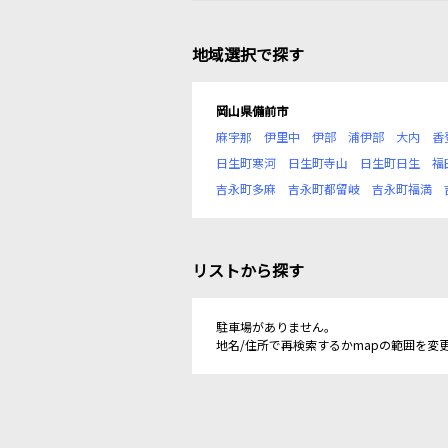
地域選択で探す
岡山県備前市
麻宇那
伊里中
伊部
浦伊部
大内
香
日生町寒河
日生町寺山
日生町日生
福
吉永町多麻
吉永町都留岐
吉永町福満
リストから探す
駐車場がありません。
地名/住所で再検索するかmapの範囲を変