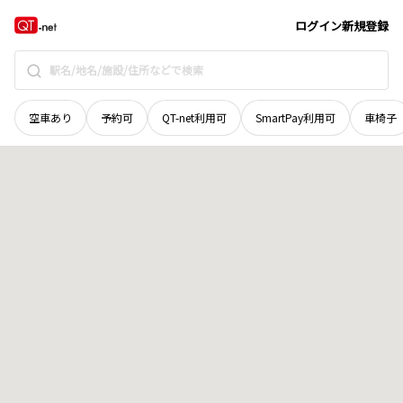
岡山県
備前市
吉永町和意谷
地域選択で探す
ログイン
新規登録
空車あり
予約可
QT-net利用可
SmartPay利用可
車椅子