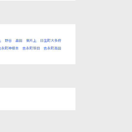
上
野谷
畠田
東片上
日生町大多府
吉永町神根本
吉永町笹目
吉永町高田