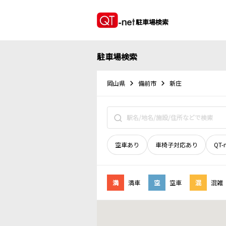
駐車場検索
駐車場検索
岡山県
備前市
新庄
空車あり
車椅子対応あり
QT-
満
満車
空
空車
混
混雑