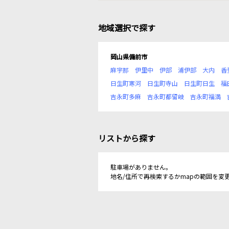
地域選択で探す
岡山県備前市
麻宇那
伊里中
伊部
浦伊部
大内
香
日生町寒河
日生町寺山
日生町日生
福
吉永町多麻
吉永町都留岐
吉永町福満
リストから探す
駐車場がありません。
地名/住所で再検索するかmapの範囲を変