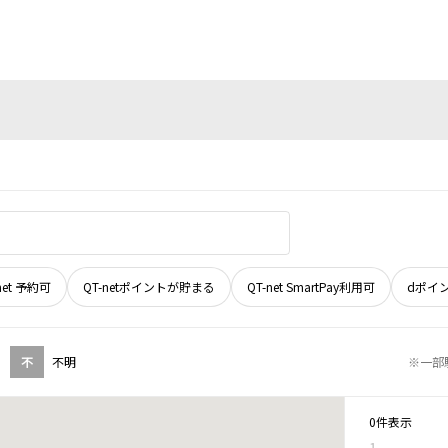
net 予約可
QT-netポイントが貯まる
QT-net SmartPay利用可
dポイ
不
不明
※一部
0件表示
1