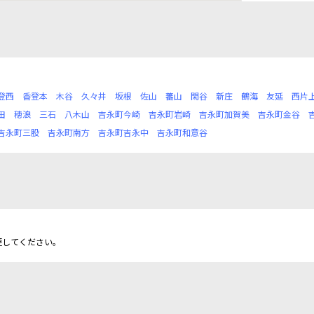
登西
香登本
木谷
久々井
坂根
佐山
蕃山
閑谷
新庄
鶴海
友延
西片
田
穂浪
三石
八木山
吉永町今崎
吉永町岩崎
吉永町加賀美
吉永町金谷
吉永町三股
吉永町南方
吉永町吉永中
吉永町和意谷
更してください。