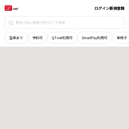
岡山県
備前市
日生町日生
地域選択で探す
ログイン
新規登録
空車あり
予約可
QT-net利用可
SmartPay利用可
車椅子