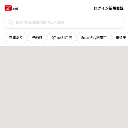
岡山県
備前市
木谷
地域選択で探す
ログイン
新規登録
空車あり
予約可
QT-net利用可
SmartPay利用可
車椅子