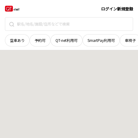
岡山県
備前市
蕃山
地域選択で探す
ログイン
新規登録
空車あり
予約可
QT-net利用可
SmartPay利用可
車椅子