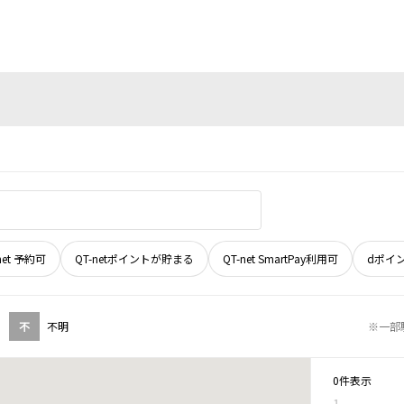
net 予約可
QT-netポイントが貯まる
QT-net SmartPay利用可
dポイ
不
不明
※一部
0件表示
1