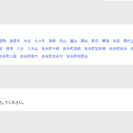
登西
香登本
木谷
久々井
坂根
佐山
蕃山
閑谷
新庄
鶴海
友延
西片
田
穂浪
三石
八木山
吉永町今崎
吉永町岩崎
吉永町加賀美
吉永町金谷
吉永町三股
吉永町南方
吉永町吉永中
吉永町和意谷
更してください。