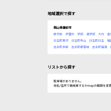
地域選択で探す
岡山県備前市
麻宇那
伊里中
伊部
浦伊部
大内
香
日生町寒河
日生町寺山
日生町日生
福
吉永町多麻
吉永町都留岐
吉永町福満
リストから探す
駐車場がありません。
地名/住所で再検索するかmapの範囲を変