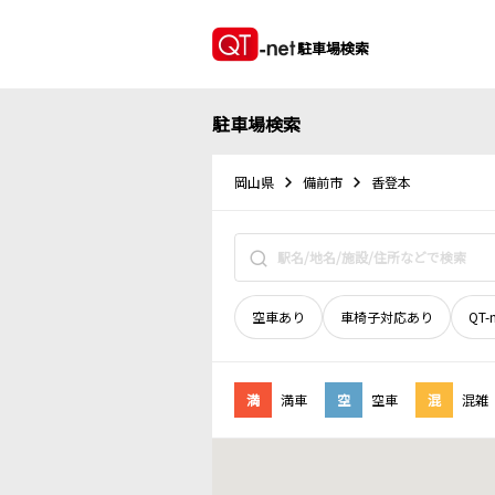
駐車場検索
駐車場検索
岡山県
備前市
香登本
空車あり
車椅子対応あり
QT-
満
満車
空
空車
混
混雑