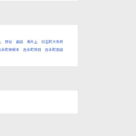
上
野谷
畠田
東片上
日生町大多府
吉永町神根本
吉永町笹目
吉永町高田