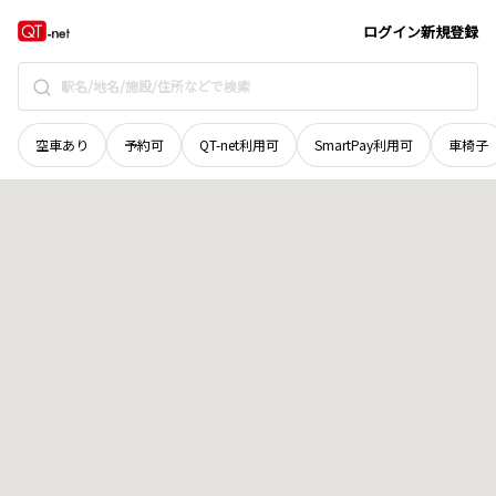
岡山県
備前市
香登西
地域選択で探す
ログイン
新規登録
空車あり
予約可
QT-net利用可
SmartPay利用可
車椅子