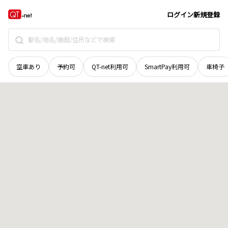
岡山県
加賀郡吉備中央町
湯山
地域選択で探す
ログイン
新規登録
空車あり
予約可
QT-net利用可
SmartPay利用可
車椅子