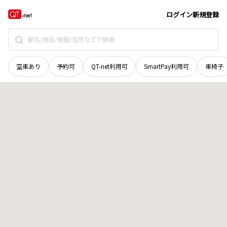
岡山県
加賀郡吉備中央町
高富
地域選択で探す
ログイン
新規登録
空車あり
予約可
QT-net利用可
SmartPay利用可
車椅子