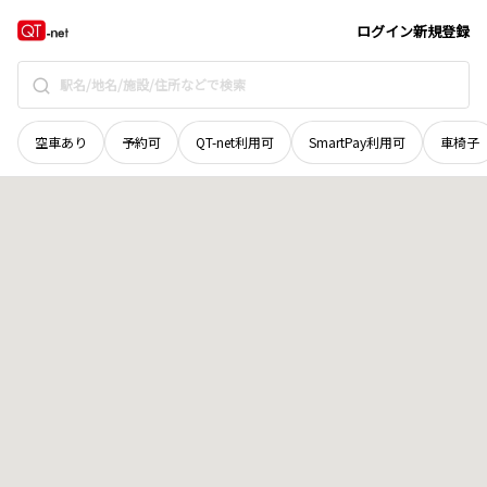
岡山県
勝田郡勝央町
田井
地域選択で探す
ログイン
新規登録
空車あり
予約可
QT-net利用可
SmartPay利用可
車椅子