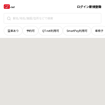
岡山県
勝田郡勝央町
豊久田
地域選択で探す
ログイン
新規登録
空車あり
予約可
QT-net利用可
SmartPay利用可
車椅子