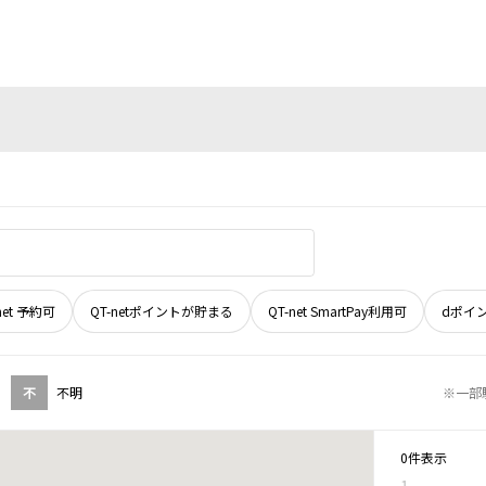
net 予約可
QT-netポイントが貯まる
QT-net SmartPay利用可
dポイ
不
不明
※一部
0件表示
1