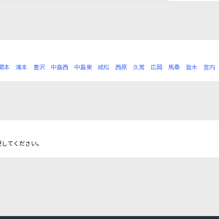
関本
滝本
豊沢
中島西
中島東
成松
西原
久常
広岡
馬桑
皆木
宮内
更してください。