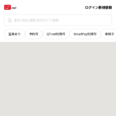
岡山県
和気郡和気町
父井原
地域選択で探す
ログイン
新規登録
空車あり
予約可
QT-net利用可
SmartPay利用可
車椅子