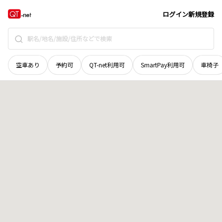
岡山県
和気郡和気町
苦木
地域選択で探す
ログイン
新規登録
空車あり
予約可
QT-net利用可
SmartPay利用可
車椅子