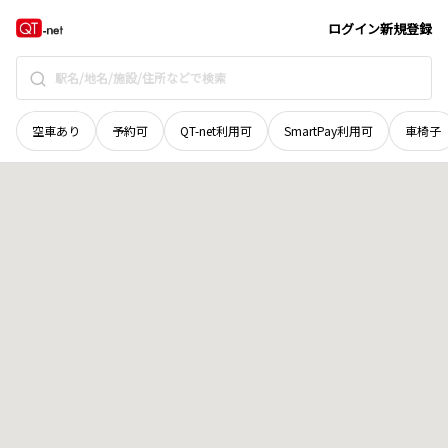
岡山県
小田郡矢掛町
地域選択で探す
ログイン
新規登録
空車あり
予約可
QT-net利用可
SmartPay利用可
車椅子