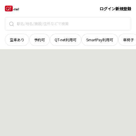
岡山県
岡山市中区
中井
地域選択で探す
ログイン
新規登録
空車あり
予約可
QT-net利用可
SmartPay利用可
車椅子