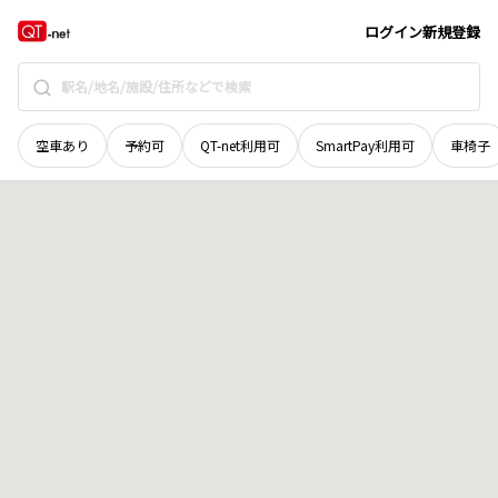
岡山県
岡山市中区
中島
地域選択で探す
ログイン
新規登録
空車あり
予約可
QT-net利用可
SmartPay利用可
車椅子