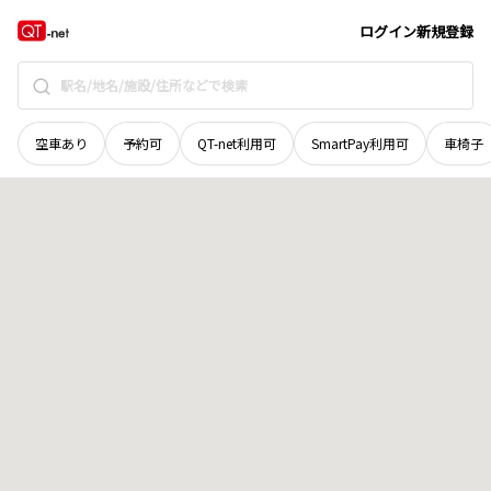
岡山県
岡山市中区
今谷
地域選択で探す
ログイン
新規登録
空車あり
予約可
QT-net利用可
SmartPay利用可
車椅子