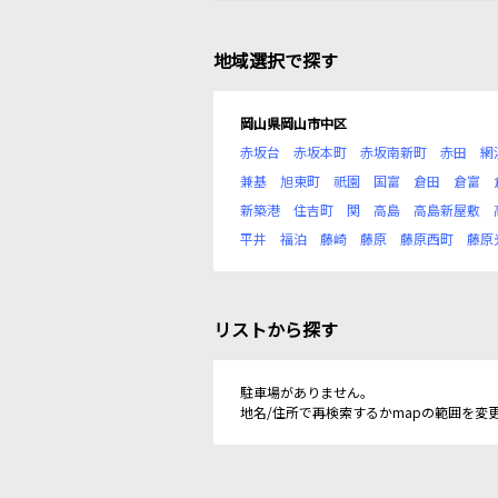
地域選択で探す
岡山県岡山市中区
赤坂台
赤坂本町
赤坂南新町
赤田
網
兼基
旭東町
祇園
国富
倉田
倉富
新築港
住吉町
関
高島
高島新屋敷
平井
福泊
藤崎
藤原
藤原西町
藤原
リストから探す
駐車場がありません。
地名/住所で再検索するかmapの範囲を変