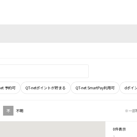
net 予約可
QT-netポイントが貯まる
QT-net SmartPay利用可
dポイ
不
不明
※一部
0件表示
1