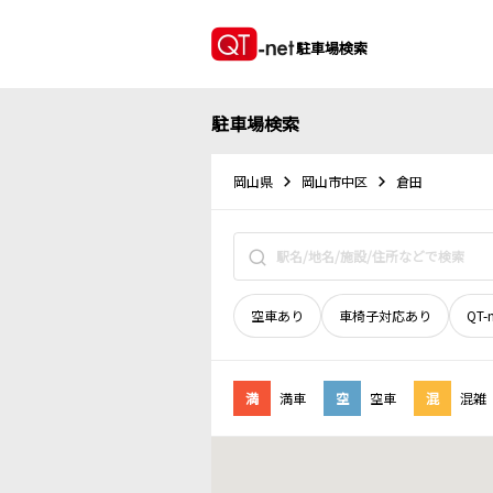
駐車場検索
駐車場検索
岡山県
岡山市中区
倉田
空車あり
車椅子対応あり
QT-
満
満車
空
空車
混
混雑