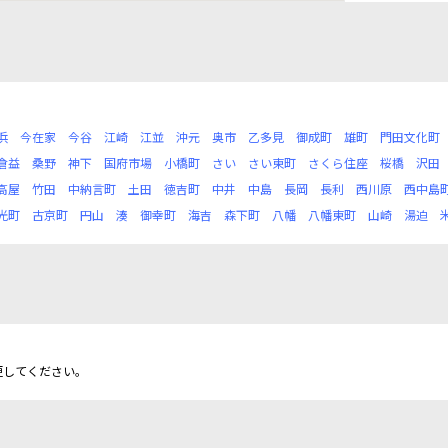
浜
今在家
今谷
江崎
江並
沖元
奥市
乙多見
御成町
雄町
門田文化町
倉益
桑野
神下
国府市場
小橋町
さい
さい東町
さくら住座
桜橋
沢田
高屋
竹田
中納言町
土田
徳吉町
中井
中島
長岡
長利
西川原
西中島
光町
古京町
円山
湊
御幸町
海吉
森下町
八幡
八幡東町
山崎
湯迫
更してください。