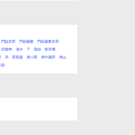
門田本町
門田屋敷
門田屋敷本町
四御神
清水
下
賞田
新京橋
町
浜
原尾島
東川原
東中島町
東山
米田