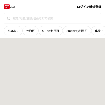
岡山県
岡山市中区
竹田
地域選択で探す
ログイン
新規登録
空車あり
予約可
QT-net利用可
SmartPay利用可
車椅子