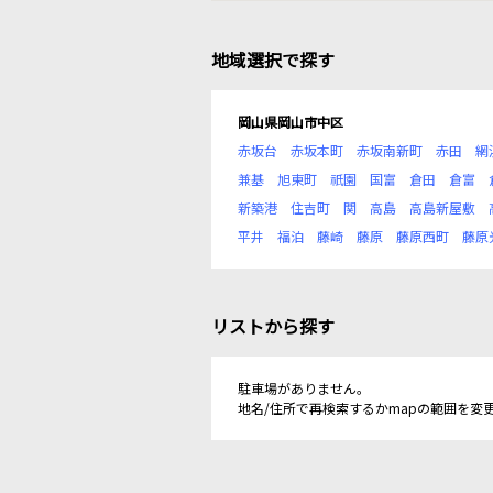
地域選択で探す
岡山県岡山市中区
赤坂台
赤坂本町
赤坂南新町
赤田
網
兼基
旭東町
祇園
国富
倉田
倉富
新築港
住吉町
関
高島
高島新屋敷
平井
福泊
藤崎
藤原
藤原西町
藤原
リストから探す
駐車場がありません。
地名/住所で再検索するかmapの範囲を変