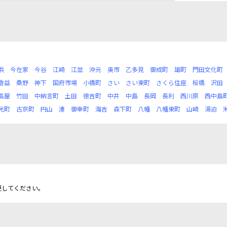
浜
今在家
今谷
江崎
江並
沖元
奥市
乙多見
御成町
雄町
門田文化町
倉益
桑野
神下
国府市場
小橋町
さい
さい東町
さくら住座
桜橋
沢田
高屋
竹田
中納言町
土田
徳吉町
中井
中島
長岡
長利
西川原
西中島
光町
古京町
円山
湊
御幸町
海吉
森下町
八幡
八幡東町
山崎
湯迫
更してください。