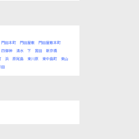
門田本町
門田屋敷
門田屋敷本町
四御神
清水
下
賞田
新京橋
町
浜
原尾島
東川原
東中島町
東山
米田