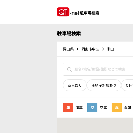
駐車場検索
駐車場検索
岡山県
岡山市中区
米田
空車あり
車椅子対応あり
QT-
満
満車
空
空車
混
混雑