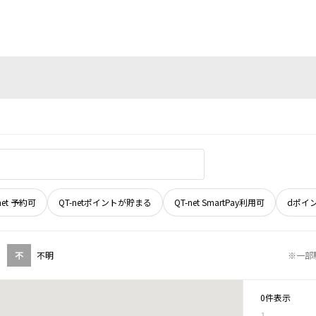
net 予約可
QT-netポイントが貯まる
QT-net SmartPay利用可
dポイ
不
不明
※一部
0件表示
1