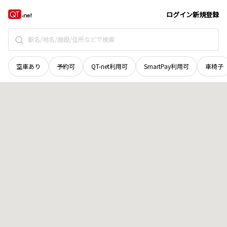
岡山県
岡山市中区
網浜
地域選択で探す
ログイン
新規登録
空車あり
予約可
QT-net利用可
SmartPay利用可
車椅子