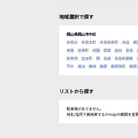
地域選択で探す
岡山県岡山市中区
赤坂台
赤坂本町
赤坂南新町
赤田
網
兼基
旭東町
祇園
国富
倉田
倉富
新築港
住吉町
関
高島
高島新屋敷
平井
福泊
藤崎
藤原
藤原西町
藤原
リストから探す
駐車場がありません。
地名/住所で再検索するかmapの範囲を変