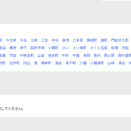
浜
今在家
今谷
江崎
江並
沖元
奥市
乙多見
御成町
雄町
門田文化町
倉益
桑野
神下
国府市場
小橋町
さい
さい東町
さくら住座
桜橋
沢田
高屋
竹田
中納言町
土田
徳吉町
中井
中島
長岡
長利
西川原
西中島
光町
古京町
円山
湊
御幸町
海吉
森下町
八幡
八幡東町
山崎
湯迫
更してください。