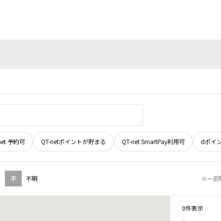
net 予約可
QT-netポイントが貯まる
QT-net SmartPay利用可
dポイ
不
不明
※一部
0件表示
1