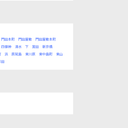
門田本町
門田屋敷
門田屋敷本町
四御神
清水
下
賞田
新京橋
町
浜
原尾島
東川原
東中島町
東山
米田