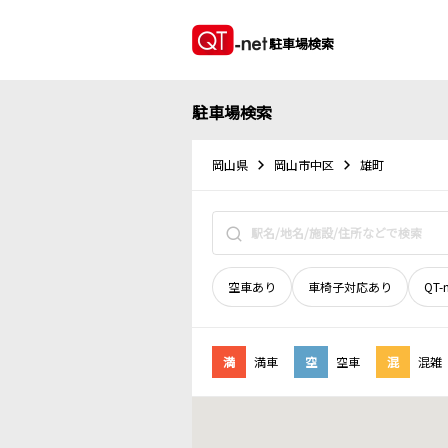
駐車場検索
駐車場検索
岡山県
岡山市中区
雄町
空車あり
車椅子対応あり
QT-
満
満車
空
空車
混
混雑