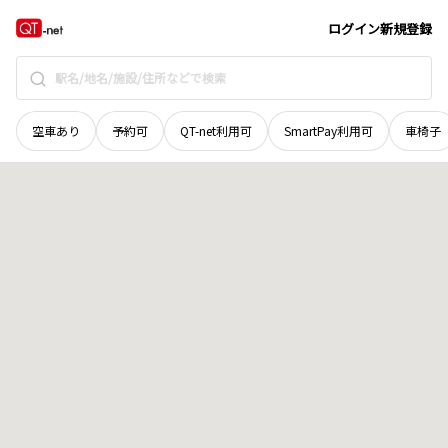
岡山県
岡山市北区
上中野
地域選択で探す
ログイン
新規登録
空車あり
予約可
QT-net利用可
SmartPay利用可
車椅子