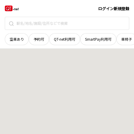
岡山県
岡山市北区
下伊福本町
地域選択で探す
ログイン
新規登録
空車あり
予約可
QT-net利用可
SmartPay利用可
車椅子