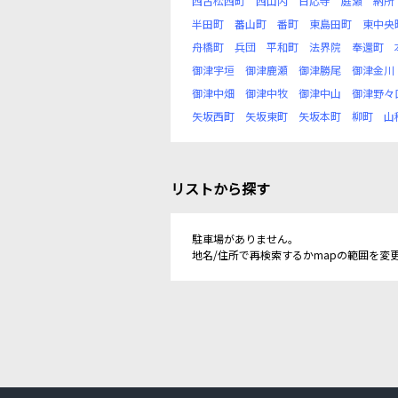
西古松西町
西山内
日応寺
庭瀬
納所
半田町
蕃山町
番町
東島田町
東中央
舟橋町
兵団
平和町
法界院
奉還町
御津宇垣
御津鹿瀬
御津勝尾
御津金川
御津中畑
御津中牧
御津中山
御津野々
矢坂西町
矢坂東町
矢坂本町
柳町
山
リストから探す
駐車場がありません。
地名/住所で再検索するかmapの範囲を変