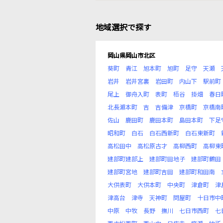
地域選択で探す
岡山県岡山市北区
葵町
青江
旭本町
旭町
足守
天瀬
岩井
岩井宮裏
岩田町
内山下
駅前町
尾上
御舟入町
表町
栢谷
掛畑
春日
北長瀬本町
吉
吉備津
京橋町
京橋南
佐山
鹿田町
鹿田本町
島田本町
下足
昭和町
白石
白石西新町
白石東新町
高松田中
高松原古才
高柳西町
高柳東
建部町建部上
建部町田地子
建部町鶴田
建部町宮地
建部町吉田
建部町和田南
大供表町
大供本町
中央町
津倉町
津
津高台
津寺
天神町
問屋町
十日市中
中原
中牧
長野
撫川
七日市西町
七