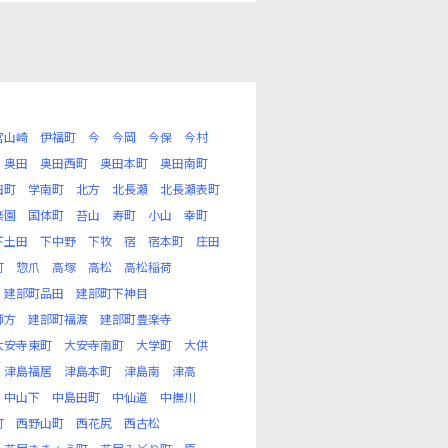
宮山崎
伊福町
今
今岡
今保
今村
奥田
奥田西町
奥田本町
奥田南町
田町
学南町
北方
北長瀬
北長瀬表町
楽園
国体町
苔山
寿町
小山
幸町
下土田
下中野
下牧
宿
宿本町
庄田
町
惣爪
高塚
高松
高松稲荷
建部町品田
建部町下神目
師方
建部町福渡
建部町豊楽寺
大安寺東町
大安寺南町
大学町
大供
津島福居
津島本町
津島南
津高
中山下
中島田町
中仙道
中撫川
町
西野山町
西花尻
西古松