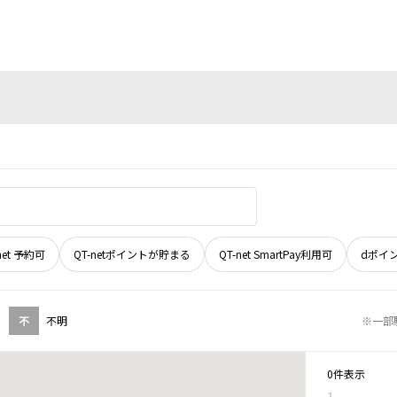
net 予約可
QT-netポイントが貯まる
QT-net SmartPay利用可
dポイ
不
不明
※一部
0件表示
1