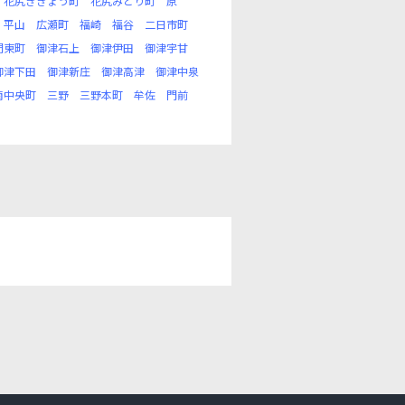
花尻ききょう町
花尻みどり町
原
平山
広瀬町
福崎
福谷
二日市町
門東町
御津石上
御津伊田
御津宇甘
御津下田
御津新庄
御津高津
御津中泉
南中央町
三野
三野本町
牟佐
門前