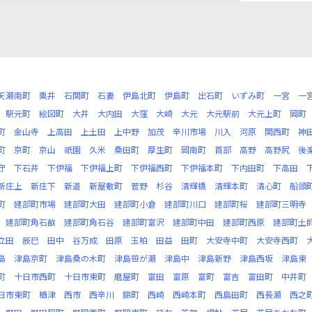
天瀬南町
粟井
石関町
石妻
伊島北町
伊島町
出石町
いずみ町
一宮
一
駅元町
絵図町
大井
大内田
大窪
大崎
大元
大元駅前
大元上町
岡町
町
金山寺
上高田
上土田
上中野
加茂
辛川市場
川入
河原
関西町
神
町
京町
京山
祇園
久米
桑田町
厚生町
岡南町
首部
高野
高野尻
後
守
下石井
下伊福
下伊福上町
下伊福西町
下伊福本町
下内田町
下高田
新庄上
新庄下
新道
新屋敷町
菅野
杉谷
清輝橋
清輝本町
清心町
船頭
町
建部町市場
建部町大田
建部町小倉
建部町川口
建部町桜
建部町三明寺
建部町角石畝
建部町角石谷
建部町富沢
建部町中田
建部町西原
建部町土
立田
辰巳
田中
谷万成
田原
玉柏
田益
田町
大安寺中町
大安寺西町
島
津島京町
津島桑の木町
津島笹が瀬
津島中
津島新野
津島西坂
津島東
町
十日市西町
十日市東町
磨屋町
富田
富原
富町
富吉
富田町
中井町
日市東町
楢津
西市
西辛川
錦町
西崎
西崎本町
西島田町
西長瀬
西之