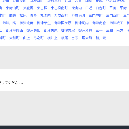
野田
野田屋町
野殿西町
野殿東町
延友
芳賀
畑鮎
花尻
花尻あかね町
町
東野山町
東花尻
東古松
東古松南町
東山内
日近
日吉町
平田
平野
本町
間倉
松尾
真星
丸の内
万成西町
万成東町
三門中町
三門西町
三
御津川高
御津北野
御津草生
御津国ケ原
御津河内
御津虎倉
御津紙工
口
御津平岡西
御津矢知
御津矢原
御津吉尾
御津芳谷
三手
三和
南方
科町
大和町
山上
弓之町
横井上
横尾
吉宗
理大町
和井元
更してください。