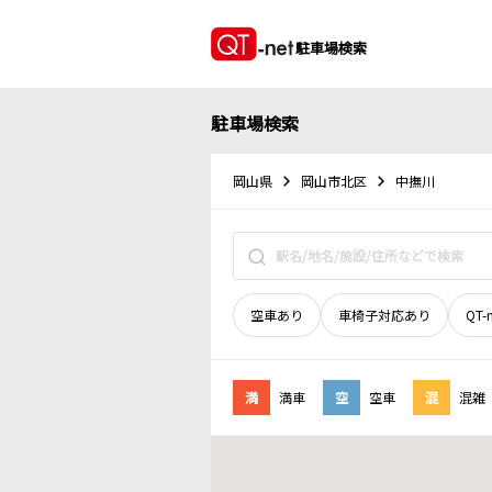
駐車場検索
駐車場検索
岡山県
岡山市北区
中撫川
空車あり
車椅子対応あり
QT-
満
満車
空
空車
混
混雑