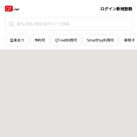
岡山県
岡山市北区
岡南町
地域選択で探す
ログイン
新規登録
空車あり
予約可
QT-net利用可
SmartPay利用可
車椅子