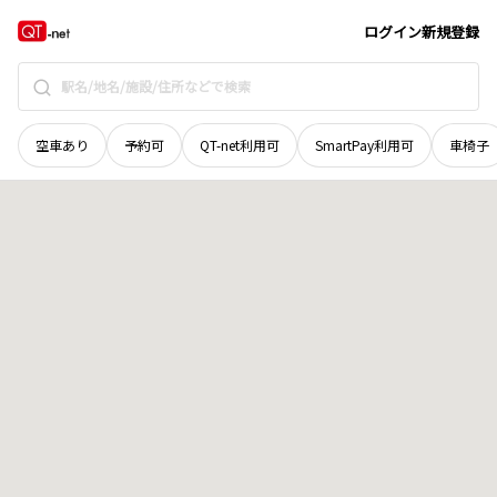
岡山県
岡山市北区
幸町
地域選択で探す
ログイン
新規登録
空車あり
予約可
QT-net利用可
SmartPay利用可
車椅子