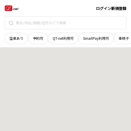
岡山県
岡山市北区
庄田
地域選択で探す
ログイン
新規登録
空車あり
予約可
QT-net利用可
SmartPay利用可
車椅子