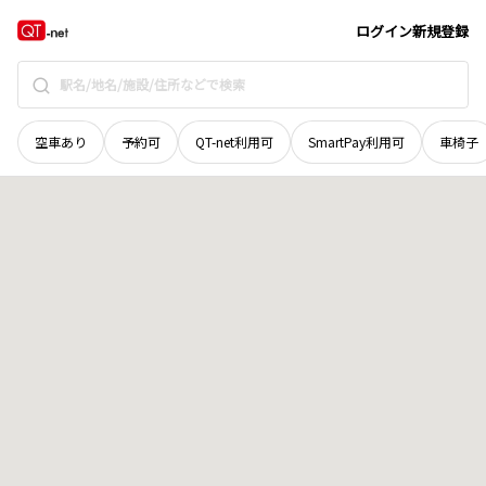
岡山県
岡山市北区
建部町福渡
地域選択で探す
ログイン
新規登録
空車あり
予約可
QT-net利用可
SmartPay利用可
車椅子