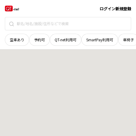
岡山県
岡山市北区
御津宇垣
地域選択で探す
ログイン
新規登録
空車あり
予約可
QT-net利用可
SmartPay利用可
車椅子