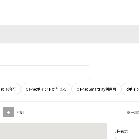
net 予約可
QT-netポイントが貯まる
QT-net SmartPay利用可
dポイ
不
不明
※一部
0件表示
1