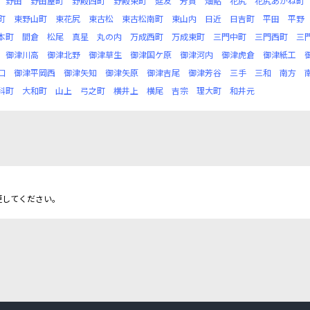
野田
野田屋町
野殿西町
野殿東町
延友
芳賀
畑鮎
花尻
花尻あかね町
町
東野山町
東花尻
東古松
東古松南町
東山内
日近
日吉町
平田
平野
本町
間倉
松尾
真星
丸の内
万成西町
万成東町
三門中町
三門西町
三
御津川高
御津北野
御津草生
御津国ケ原
御津河内
御津虎倉
御津紙工
口
御津平岡西
御津矢知
御津矢原
御津吉尾
御津芳谷
三手
三和
南方
科町
大和町
山上
弓之町
横井上
横尾
吉宗
理大町
和井元
更してください。