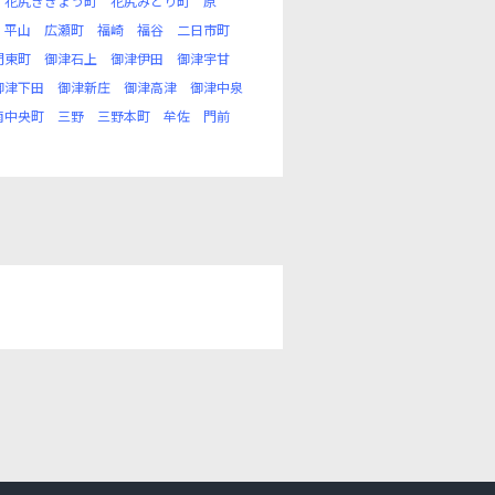
花尻ききょう町
花尻みどり町
原
平山
広瀬町
福崎
福谷
二日市町
門東町
御津石上
御津伊田
御津宇甘
御津下田
御津新庄
御津高津
御津中泉
南中央町
三野
三野本町
牟佐
門前