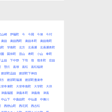
宮山崎
伊福町
今
今岡
今保
今村
奥田
奥田西町
奥田本町
奥田南町
田町
学南町
北方
北長瀬
北長瀬表町
楽園
国体町
苔山
寿町
小山
幸町
下土田
下中野
下牧
宿
宿本町
庄田
町
惣爪
高塚
高松
高松稲荷
建部町品田
建部町下神目
師方
建部町福渡
建部町豊楽寺
大安寺東町
大安寺南町
大学町
大供
津島福居
津島本町
津島南
津高
中山下
中島田町
中仙道
中撫川
町
西野山町
西花尻
西古松