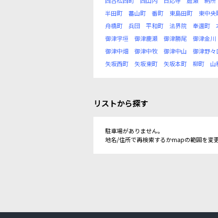
西古松西町
西山内
日応寺
庭瀬
納所
半田町
蕃山町
番町
東島田町
東中央
舟橋町
兵団
平和町
法界院
奉還町
御津宇垣
御津鹿瀬
御津勝尾
御津金川
御津中畑
御津中牧
御津中山
御津野々
矢坂西町
矢坂東町
矢坂本町
柳町
山
リストから探す
駐車場がありません。
地名/住所で再検索するかmapの範囲を変