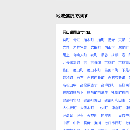
地域選択で探す
岡山県岡山市北区
葵町
青江
旭本町
旭町
足守
天瀬
岩井
岩井宮裏
岩田町
内山下
駅前町
尾上
御舟入町
表町
栢谷
掛畑
春日
北長瀬本町
吉
吉備津
京橋町
京橋南
佐山
鹿田町
鹿田本町
島田本町
下足
昭和町
白石
白石西新町
白石東新町
高松田中
高松原古才
高柳西町
高柳東
建部町建部上
建部町田地子
建部町鶴田
建部町宮地
建部町吉田
建部町和田南
大供表町
大供本町
中央町
津倉町
津
津高台
津寺
天神町
問屋町
十日市中
中原
中牧
長野
撫川
七日市西町
七