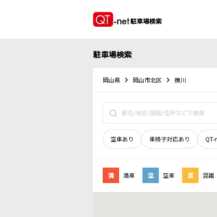
駐車場検索
駐車場検索
岡山県
岡山市北区
撫川
空車あり
車椅子対応あり
QT-
満
満車
空
空車
混
混雑