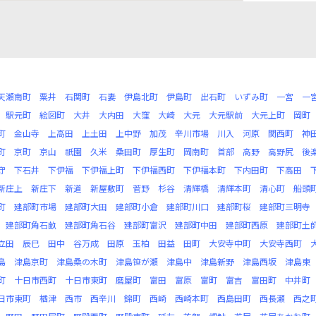
天瀬南町
粟井
石関町
石妻
伊島北町
伊島町
出石町
いずみ町
一宮
一
駅元町
絵図町
大井
大内田
大窪
大崎
大元
大元駅前
大元上町
岡町
町
金山寺
上高田
上土田
上中野
加茂
辛川市場
川入
河原
関西町
神
町
京町
京山
祇園
久米
桑田町
厚生町
岡南町
首部
高野
高野尻
後
守
下石井
下伊福
下伊福上町
下伊福西町
下伊福本町
下内田町
下高田
新庄上
新庄下
新道
新屋敷町
菅野
杉谷
清輝橋
清輝本町
清心町
船頭
町
建部町市場
建部町大田
建部町小倉
建部町川口
建部町桜
建部町三明寺
建部町角石畝
建部町角石谷
建部町富沢
建部町中田
建部町西原
建部町土
立田
辰巳
田中
谷万成
田原
玉柏
田益
田町
大安寺中町
大安寺西町
島
津島京町
津島桑の木町
津島笹が瀬
津島中
津島新野
津島西坂
津島東
町
十日市西町
十日市東町
磨屋町
富田
富原
富町
富吉
富田町
中井町
日市東町
楢津
西市
西辛川
錦町
西崎
西崎本町
西島田町
西長瀬
西之