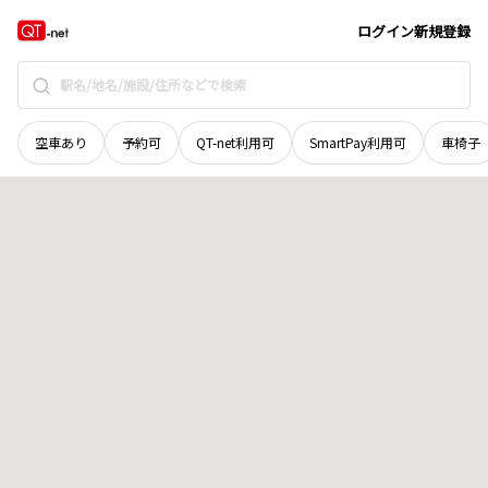
岡山県
岡山市北区
本町
地域選択で探す
ログイン
新規登録
空車あり
予約可
QT-net利用可
SmartPay利用可
車椅子