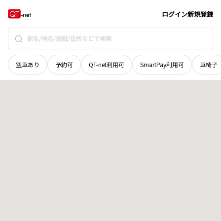
岡山県
岡山市北区
清輝橋
地域選択で探す
ログイン
新規登録
空車あり
予約可
QT-net利用可
SmartPay利用可
車椅子