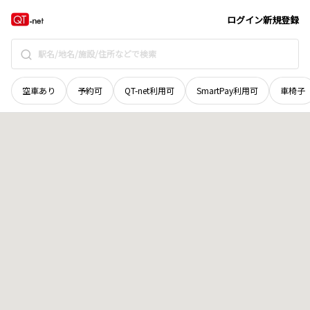
岡山県
岡山市北区
田中
地域選択で探す
ログイン
新規登録
空車あり
予約可
QT-net利用可
SmartPay利用可
車椅子