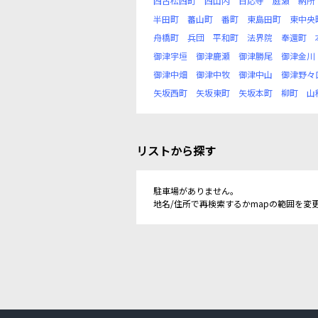
西古松西町
西山内
日応寺
庭瀬
納所
半田町
蕃山町
番町
東島田町
東中央
舟橋町
兵団
平和町
法界院
奉還町
御津宇垣
御津鹿瀬
御津勝尾
御津金川
御津中畑
御津中牧
御津中山
御津野々
矢坂西町
矢坂東町
矢坂本町
柳町
山
リストから探す
駐車場がありません。
地名/住所で再検索するかmapの範囲を変