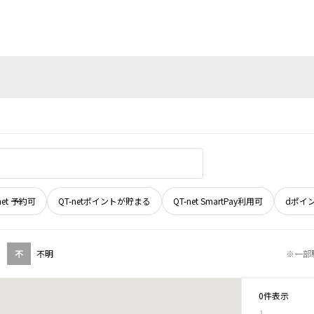
net 予約可
QT-netポイントが貯まる
QT-net SmartPay利用可
dポイ
不
不明
※一部
0件表示
1