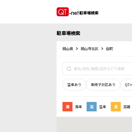
駐車場検索
駐車場検索
岡山県
岡山市北区
田町
空車あり
車椅子対応あり
QT-
満
満車
空
空車
混
混雑