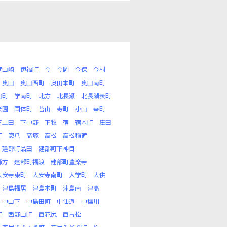
宮山崎
伊福町
今
今岡
今保
今村
奥田
奥田西町
奥田本町
奥田南町
田町
学南町
北方
北長瀬
北長瀬表町
楽園
国体町
苔山
寿町
小山
幸町
下土田
下中野
下牧
宿
宿本町
庄田
町
惣爪
高塚
高松
高松稲荷
建部町品田
建部町下神目
師方
建部町福渡
建部町豊楽寺
大安寺東町
大安寺南町
大学町
大供
津島福居
津島本町
津島南
津高
中山下
中島田町
中仙道
中撫川
町
西野山町
西花尻
西古松