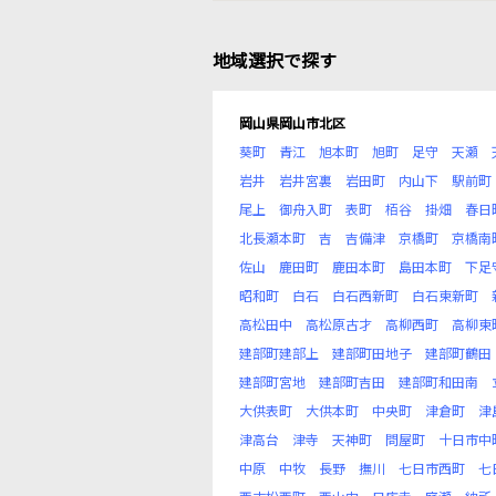
地域選択で探す
岡山県岡山市北区
葵町
青江
旭本町
旭町
足守
天瀬
岩井
岩井宮裏
岩田町
内山下
駅前町
尾上
御舟入町
表町
栢谷
掛畑
春日
北長瀬本町
吉
吉備津
京橋町
京橋南
佐山
鹿田町
鹿田本町
島田本町
下足
昭和町
白石
白石西新町
白石東新町
高松田中
高松原古才
高柳西町
高柳東
建部町建部上
建部町田地子
建部町鶴田
建部町宮地
建部町吉田
建部町和田南
大供表町
大供本町
中央町
津倉町
津
津高台
津寺
天神町
問屋町
十日市中
中原
中牧
長野
撫川
七日市西町
七