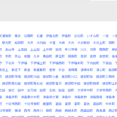
天瀬南町
粟井
石関町
石妻
伊島北町
伊島町
出石町
いずみ町
一宮
一
駅元町
絵図町
大井
大内田
大窪
大崎
大元
大元駅前
大元上町
岡町
町
金山寺
上高田
上土田
上中野
加茂
辛川市場
川入
河原
関西町
神
町
京町
京山
祇園
久米
桑田町
厚生町
岡南町
首部
高野
高野尻
後
守
下石井
下伊福
下伊福上町
下伊福西町
下伊福本町
下内田町
下高田
新庄上
新庄下
新道
新屋敷町
菅野
杉谷
清輝橋
清輝本町
清心町
船頭
町
建部町市場
建部町大田
建部町小倉
建部町川口
建部町桜
建部町三明寺
建部町角石畝
建部町角石谷
建部町富沢
建部町中田
建部町西原
建部町土
立田
辰巳
田中
谷万成
田原
玉柏
田益
田町
大安寺中町
大安寺西町
島
津島京町
津島桑の木町
津島笹が瀬
津島中
津島新野
津島西坂
津島東
町
十日市西町
十日市東町
磨屋町
富田
富原
富町
富吉
富田町
中井町
日市東町
楢津
西市
西辛川
錦町
西崎
西崎本町
西島田町
西長瀬
西之