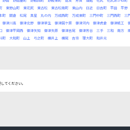
野田
野田屋町
野殿西町
野殿東町
延友
芳賀
畑鮎
花尻
花尻あかね町
町
東野山町
東花尻
東古松
東古松南町
東山内
日近
日吉町
平田
平野
本町
間倉
松尾
真星
丸の内
万成西町
万成東町
三門中町
三門西町
三
御津川高
御津北野
御津草生
御津国ケ原
御津河内
御津虎倉
御津紙工
口
御津平岡西
御津矢知
御津矢原
御津吉尾
御津芳谷
三手
三和
南方
科町
大和町
山上
弓之町
横井上
横尾
吉宗
理大町
和井元
更してください。