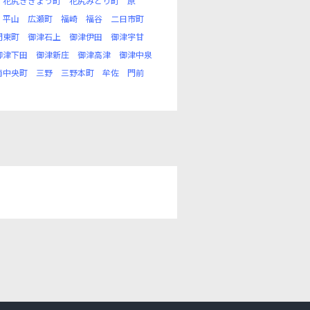
花尻ききょう町
花尻みどり町
原
平山
広瀬町
福崎
福谷
二日市町
門東町
御津石上
御津伊田
御津宇甘
御津下田
御津新庄
御津高津
御津中泉
南中央町
三野
三野本町
牟佐
門前