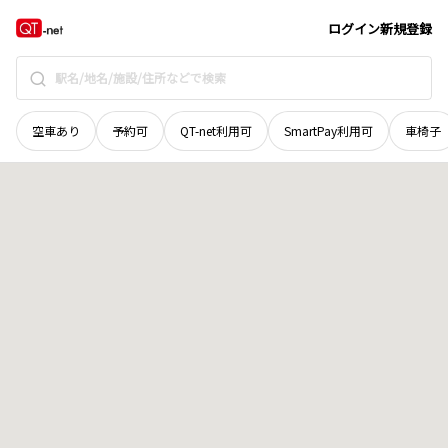
岡山県
岡山市北区
駅前町
地域選択で探す
ログイン
新規登録
空車あり
予約可
QT-net利用可
SmartPay利用可
車椅子