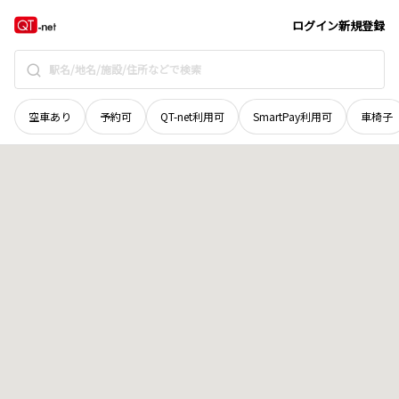
岡山県
岡山市北区
高松
地域選択で探す
ログイン
新規登録
空車あり
予約可
QT-net利用可
SmartPay利用可
車椅子