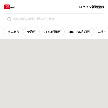
岡山県
岡山市南区
平福
地域選択で探す
ログイン
新規登録
空車あり
予約可
QT-net利用可
SmartPay利用可
車椅子