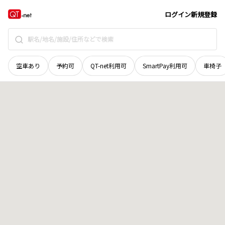
岡山県
岡山市南区
片岡
地域選択で探す
ログイン
新規登録
空車あり
予約可
QT-net利用可
SmartPay利用可
車椅子