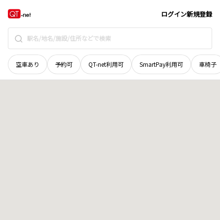
岡山県
岡山市南区
芳泉
地域選択で探す
ログイン
新規登録
空車あり
予約可
QT-net利用可
SmartPay利用可
車椅子