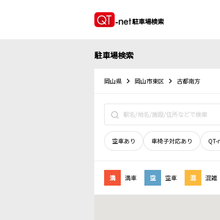
駐車場検索
駐車場検索
岡山県
岡山市東区
古都南方
空車あり
車椅子対応あり
QT-
満
満車
空
空車
混
混雑