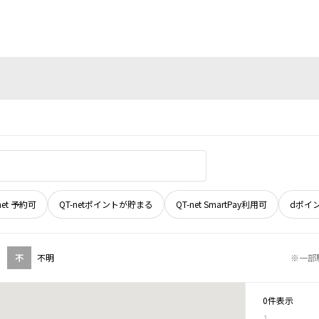
net 予約可
QT-netポイントが貯まる
QT-net SmartPay利用可
dポイ
不
不明
※一部
0件表示
1