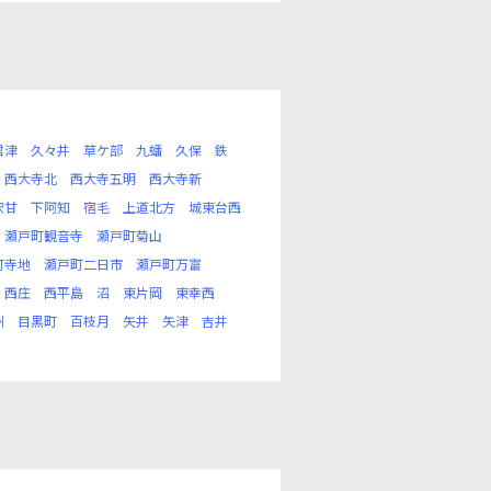
君津
久々井
草ケ部
九蟠
久保
鉄
西大寺北
西大寺五明
西大寺新
宍甘
下阿知
宿毛
上道北方
城東台西
瀬戸町観音寺
瀬戸町菊山
町寺地
瀬戸町二日市
瀬戸町万富
西庄
西平島
沼
東片岡
東幸西
州
目黒町
百枝月
矢井
矢津
吉井