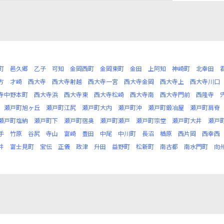
町
邑久郷
乙子
可知
金岡西町
金岡東町
金田
上阿知
神崎町
北幸田
方
才崎
西大寺
西大寺射越
西大寺一宮
西大寺金岡
西大寺上
西大寺川口
寺中野本町
西大寺浜
西大寺東
西大寺松崎
西大寺南
西大寺門前
西隆寺
瀬戸町旭ヶ丘
瀬戸町江尻
瀬戸町大内
瀬戸町沖
瀬戸町鍛冶屋
瀬戸町肩脊
瀬戸町塩納
瀬戸町下
瀬戸町宿奥
瀬戸町瀬戸
瀬戸町宗堂
瀬戸町大井
瀬戸
手
竹原
谷尻
寺山
富崎
豊田
中尾
中川町
長沼
楢原
西片岡
西幸西
井
富士見町
宝伝
正儀
政津
升田
益野町
松新町
南古都
南水門町
向