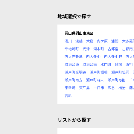
地域選択で探す
岡山県岡山市東区
浅川
浅越
犬島
内ケ原
浦間
大多羅
幸地崎町
光津
河本町
古都宿
古都南
西大寺新地
西大寺中
西大寺中野
西大
城東台東
城東台南
水門町
砂場
西祖
瀬戸町光明谷
瀬戸町坂根
瀬戸町笹岡
瀬戸町南方
瀬戸町森末
瀬戸町弓削
千
東幸崎
東平島
一日市
広谷
福治
藤
吉原
リストから探す