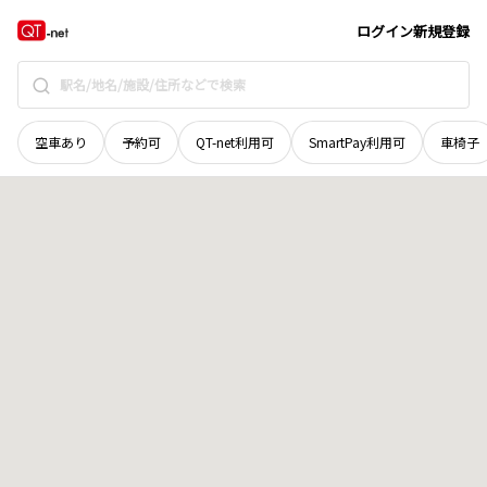
岡山県
岡山市東区
宿毛
地域選択で探す
ログイン
新規登録
空車あり
予約可
QT-net利用可
SmartPay利用可
車椅子