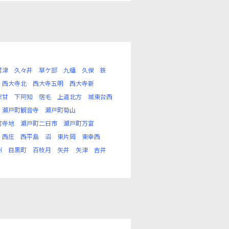
君津
久々井
草ケ部
九蟠
久保
鉄
西大寺北
西大寺五明
西大寺新
宍甘
下阿知
宿毛
上道北方
城東台西
瀬戸町観音寺
瀬戸町菊山
町寺地
瀬戸町二日市
瀬戸町万富
西庄
西平島
沼
東片岡
東幸西
州
目黒町
百枝月
矢井
矢津
吉井