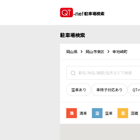
駐車場検索
駐車場検索
岡山県
岡山市東区
幸地崎町
空車あり
車椅子対応あり
QT-
満
満車
空
空車
混
混雑