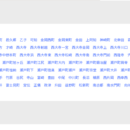
町
邑久郷
乙子
可知
金岡西町
金岡東町
金田
上阿知
神崎町
北幸田
方
才崎
西大寺
西大寺射越
西大寺一宮
西大寺金岡
西大寺上
西大寺川口
寺中野本町
西大寺浜
西大寺東
西大寺松崎
西大寺南
西大寺門前
西隆寺
瀬戸町旭ヶ丘
瀬戸町江尻
瀬戸町大内
瀬戸町沖
瀬戸町鍛冶屋
瀬戸町肩脊
瀬戸町塩納
瀬戸町下
瀬戸町宿奥
瀬戸町瀬戸
瀬戸町宗堂
瀬戸町大井
瀬戸
手
竹原
谷尻
寺山
富崎
豊田
中尾
中川町
長沼
楢原
西片岡
西幸西
井
富士見町
宝伝
正儀
政津
升田
益野町
松新町
南古都
南水門町
向