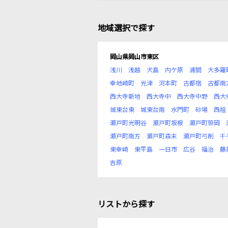
地域選択で探す
岡山県岡山市東区
浅川
浅越
犬島
内ケ原
浦間
大多羅
幸地崎町
光津
河本町
古都宿
古都南
西大寺新地
西大寺中
西大寺中野
西大
城東台東
城東台南
水門町
砂場
西祖
瀬戸町光明谷
瀬戸町坂根
瀬戸町笹岡
瀬戸町南方
瀬戸町森末
瀬戸町弓削
千
東幸崎
東平島
一日市
広谷
福治
藤
吉原
リストから探す