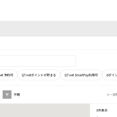
net 予約可
QT-netポイントが貯まる
QT-net SmartPay利用可
dポイ
不
不明
※一部
0件表示
1