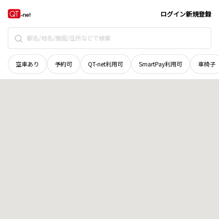
岡山県
岡山市東区
才崎
地域選択で探す
ログイン
新規登録
空車あり
予約可
QT-net利用可
SmartPay利用可
車椅子