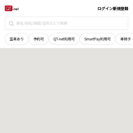
岡山県
岡山市東区
松新町
地域選択で探す
ログイン
新規登録
空車あり
予約可
QT-net利用可
SmartPay利用可
車椅子