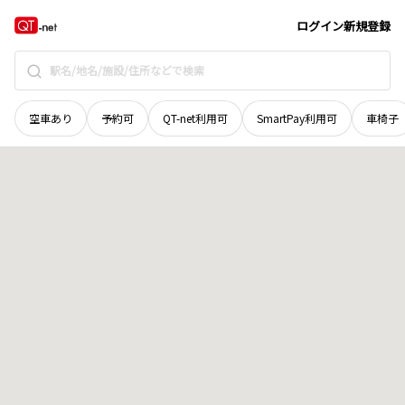
岡山県
岡山市東区
瀬戸町宗堂
地域選択で探す
ログイン
新規登録
空車あり
予約可
QT-net利用可
SmartPay利用可
車椅子